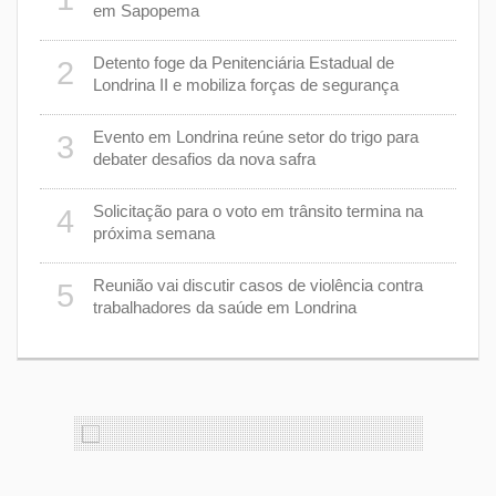
em Sapopema
a de
Detento foge da Penitenciária Estadual de
2
7
Londrina II e mobiliza forças de segurança
 de
Evento em Londrina reúne setor do trigo para
3
8
debater desafios da nova safra
 do
Solicitação para o voto em trânsito termina na
4
9
próxima semana
Reunião vai discutir casos de violência contra
5
1
trabalhadores da saúde em Londrina