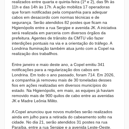
realizados entre quarta e quinta-feira (1º e 2), das 9h às
11h e das 14h às 17h. A ação mobiliza 17 operadoras
que foram notificadas pela companhia para adequar
cabos em desacordo com normas técnicas e de
segurança. Serão atendidos 82 postes que ficam na
Higienópolis entre a rua Sergipe e avenida JK. A iniciativa
será realizada em parceria com diversos órgãos da
prefeitura. Agentes de trânsito da CMTU vão fazer
interdições pontuais na via e a orientação do tráfego. A
Londrina Iluminação também atua junto com a Copel na
realização dos traballhos.
Entre janeiro e maio deste ano, a Copel emitiu 341
notificações para a regularização dos cabos em
Londrina. Em todo o ano passado, foram 714. Em 2026,
a companhia já removeu mais de 30 toneladas desses
fios em ações realizadas em diversos municípios do
estado. Na Higienópolis, em maio, as equipes já haviam
removido mais de 900 quilos de cabo entre as avenidas
JK e Madre Leônia Milito.
A Copel anunciou que novos mutirões serão realizados
ainda em julho para a retirada do cabeamento solto na
cidade. No dia 21, serão atendidos 31 postes na rua
Paraíba, entre a rua Sergipe e a avenida Leste-Oeste.