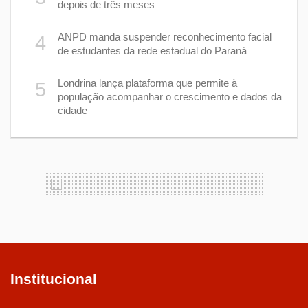
depois de três meses
8
nhar
ANPD manda suspender reconhecimento facial
4
de estudantes da rede estadual do Paraná
e 7 de
9
Londrina lança plataforma que permite à
5
população acompanhar o crescimento e dados da
cidade
cas de
1
Institucional