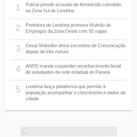
 plano
Polícia prende acusado de feminicídio cometido
1
6
na Zona Sul de Londrina
Prefeitura de Londrina promove Mutirão de
2
mas
7
Empregos da Zona Oeste com 92 vagas
cisa
Cesar Makiolke deixa secretária de Comunicação
3
depois de três meses
8
nhar
ANPD manda suspender reconhecimento facial
4
de estudantes da rede estadual do Paraná
e 7 de
9
Londrina lança plataforma que permite à
5
população acompanhar o crescimento e dados da
cidade
cas de
1