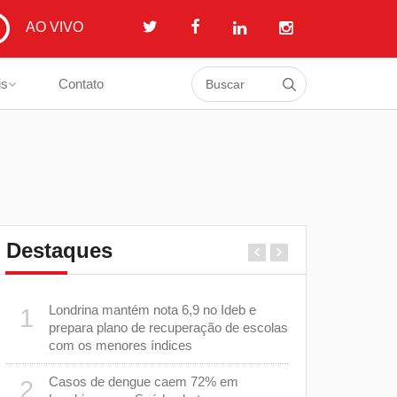
AO VIVO
is
Contato
Destaques
Londrina mantém nota 6,9 no Ideb e
Casos de s
1
6
prepara plano de recuperação de escolas
diminuem 
com os menores índices
cuidados p
Casos de dengue caem 72% em
Equipes d
2
7