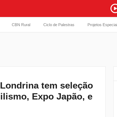
CBN Rural
Ciclo de Palestras
Projetos Especia
Londrina tem seleção
Casos de síndromes respiratórias
6
bilismo, Expo Japão, e
diminuem 43% em Londrina, mas
cuidados precisam seguir redobrados
Equipes da Saúde de Cambé são
7