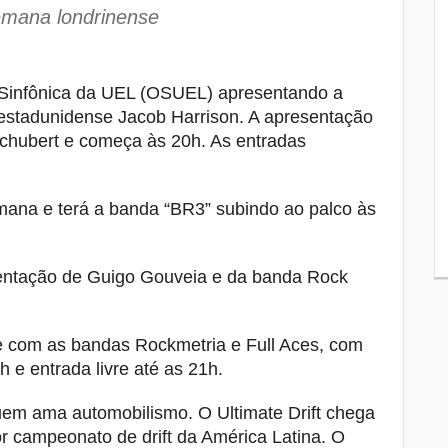
capacitadas para identificar casos de
emana londrinense
sarampo
Tubarão tem sequência fora de casa e
8
busca reverter números como visitante
a Sinfônica da UEL (OSUEL) apresentando a
na Série B
 estadunidense Jacob Harrison. A apresentação
Schubert e começa às 20h. As entradas
Secretaria de Família de Londrina passa
9
a ser administrada diretamente pelo
Tribunal de Justiça
mana e terá a banda “BR3” subindo ao palco às
Justiça suspende processo de morte e
10
“racha” na Leste-Oeste em 2025
esentação de Guigo Gouveia e da banda Rock
 com as bandas Rockmetria e Full Aces, com
h e entrada livre até as 21h.
uem ama automobilismo. O Ultimate Drift chega
 campeonato de drift da América Latina. O