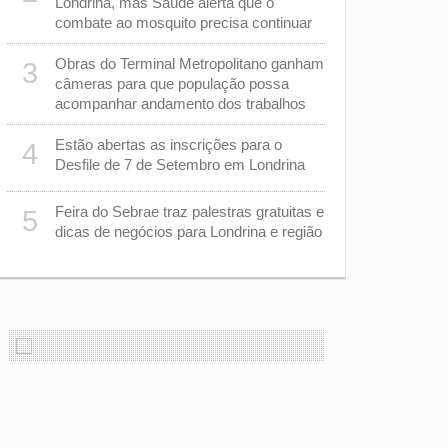
Londrina, mas Saúde alerta que o
capacitadas
combate ao mosquito precisa continuar
sarampo
Obras do Terminal Metropolitano ganham
Tubarão te
3
8
câmeras para que população possa
busca reve
acompanhar andamento dos trabalhos
na Série B
Estão abertas as inscrições para o
Secretaria 
4
9
Desfile de 7 de Setembro em Londrina
a ser admin
Tribunal de
Feira do Sebrae traz palestras gratuitas e
5
m
Justiça su
10
dicas de negócios para Londrina e região
“racha” na