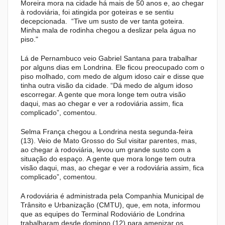
Moreira mora na cidade há mais de 50 anos e, ao chegar
à rodoviária, foi atingida por goteiras e se sentiu
decepcionada. “Tive um susto de ver tanta goteira.
Minha mala de rodinha chegou a deslizar pela água no
piso."
Lá de Pernambuco veio Gabriel Santana para trabalhar
por alguns dias em Londrina. Ele ficou preocupado com o
piso molhado, com medo de algum idoso cair e disse que
tinha outra visão da cidade. “Dá medo de algum idoso
escorregar. A gente que mora longe tem outra visão
daqui, mas ao chegar e ver a rodoviária assim, fica
complicado”, comentou.
Selma França chegou a Londrina nesta segunda-feira
(13). Veio de Mato Grosso do Sul visitar parentes, mas,
ao chegar à rodoviária, levou um grande susto com a
situação do espaço. A gente que mora longe tem outra
visão daqui, mas, ao chegar e ver a rodoviária assim, fica
complicado”, comentou.
A rodoviária é administrada pela Companhia Municipal de
Trânsito e Urbanização (CMTU), que, em nota, informou
que as equipes do Terminal Rodoviário de Londrina
trabalharam desde domingo (12) para amenizar os