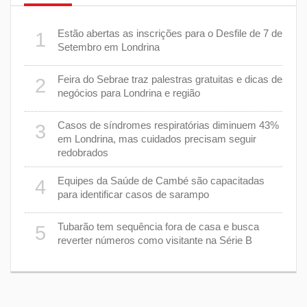
er
Estão abertas as inscrições para o Desfile de 7 de
1
6
stiça
Setembro em Londrina
cha”
Feira do Sebrae traz palestras gratuitas e dicas de
2
7
negócios para Londrina e região
rer
Casos de síndromes respiratórias diminuem 43%
3
8
em Londrina, mas cuidados precisam seguir
redobrados
9
Equipes da Saúde de Cambé são capacitadas
4
ções
para identificar casos de sarampo
lário
Tubarão tem sequência fora de casa e busca
5
1
reverter números como visitante na Série B