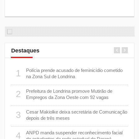
Destaques
 plano
Polícia prende acusado de feminicídio cometido
1
6
na Zona Sul de Londrina
Prefeitura de Londrina promove Mutirão de
2
mas
7
Empregos da Zona Oeste com 92 vagas
cisa
Cesar Makiolke deixa secretária de Comunicação
3
depois de três meses
8
nhar
ANPD manda suspender reconhecimento facial
4
de estudantes da rede estadual do Paraná