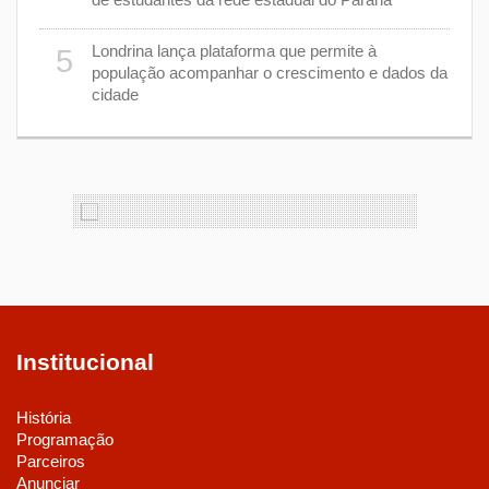
e 7 de
9
Londrina lança plataforma que permite à
5
população acompanhar o crescimento e dados da
cidade
cas de
1
Institucional
História
Programação
Parceiros
Anunciar