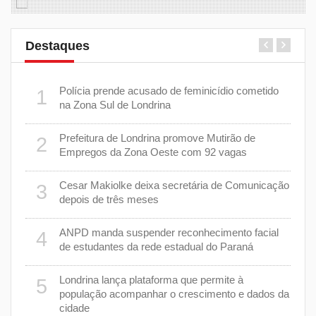
Destaques
 plano
Polícia prende acusado de feminicídio cometido
1
6
na Zona Sul de Londrina
Prefeitura de Londrina promove Mutirão de
2
mas
7
Empregos da Zona Oeste com 92 vagas
cisa
Cesar Makiolke deixa secretária de Comunicação
3
depois de três meses
8
nhar
ANPD manda suspender reconhecimento facial
4
de estudantes da rede estadual do Paraná
e 7 de
9
Londrina lança plataforma que permite à
5
população acompanhar o crescimento e dados da
cidade
cas de