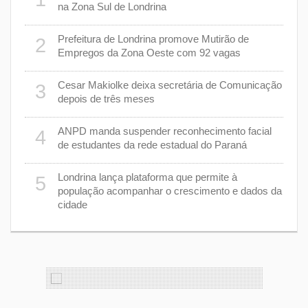
na Zona Sul de Londrina
Prefeitura de Londrina promove Mutirão de
2
mas
7
Empregos da Zona Oeste com 92 vagas
cisa
Cesar Makiolke deixa secretária de Comunicação
3
depois de três meses
8
nhar
ANPD manda suspender reconhecimento facial
4
de estudantes da rede estadual do Paraná
e 7 de
9
Londrina lança plataforma que permite à
5
população acompanhar o crescimento e dados da
cidade
cas de
1