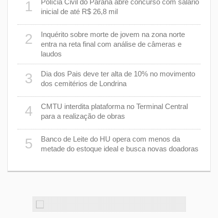
m
Polícia Civil do Paraná abre concurso com salário
1
6
inicial de até R$ 26,8 mil
Inquérito sobre morte de jovem na zona norte
2
7
entra na reta final com análise de câmeras e
laudos
8
Dia dos Pais deve ter alta de 10% no movimento
3
dos cemitérios de Londrina
 um
9
CMTU interdita plataforma no Terminal Central
4
para a realização de obras
1
Banco de Leite do HU opera com menos da
5
s
metade do estoque ideal e busca novas doadoras