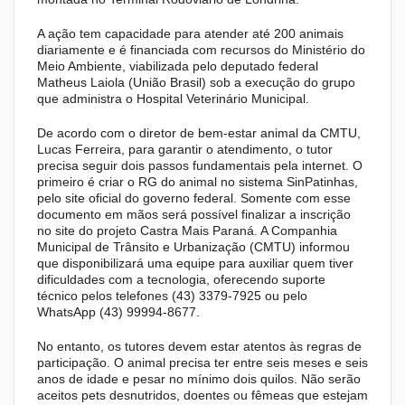
A ação tem capacidade para atender até 200 animais
diariamente e é financiada com recursos do Ministério do
Meio Ambiente, viabilizada pelo deputado federal
Matheus Laiola (União Brasil) sob a execução do grupo
que administra o Hospital Veterinário Municipal.
De acordo com o diretor de bem-estar animal da CMTU,
Lucas Ferreira, para garantir o atendimento, o tutor
precisa seguir dois passos fundamentais pela internet. O
primeiro é criar o RG do animal no sistema SinPatinhas,
pelo site oficial do governo federal. Somente com esse
documento em mãos será possível finalizar a inscrição
no site do projeto Castra Mais Paraná. A Companhia
Municipal de Trânsito e Urbanização (CMTU) informou
que disponibilizará uma equipe para auxiliar quem tiver
dificuldades com a tecnologia, oferecendo suporte
técnico pelos telefones (43) 3379-7925 ou pelo
WhatsApp (43) 99994-8677.
No entanto, os tutores devem estar atentos às regras de
participação. O animal precisa ter entre seis meses e seis
anos de idade e pesar no mínimo dois quilos. Não serão
aceitos pets desnutridos, doentes ou fêmeas que estejam