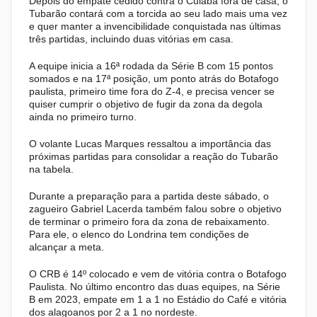
Depois do empate cedido contra o Cuiabá fora de casa, o
Tubarão contará com a torcida ao seu lado mais uma vez
e quer manter a invencibilidade conquistada nas últimas
três partidas, incluindo duas vitórias em casa.
A equipe inicia a 16ª rodada da Série B com 15 pontos
somados e na 17ª posição, um ponto atrás do Botafogo
paulista, primeiro time fora do Z-4, e precisa vencer se
quiser cumprir o objetivo de fugir da zona da degola
ainda no primeiro turno.
O volante Lucas Marques ressaltou a importância das
próximas partidas para consolidar a reação do Tubarão
na tabela.
Durante a preparação para a partida deste sábado, o
zagueiro Gabriel Lacerda também falou sobre o objetivo
de terminar o primeiro fora da zona de rebaixamento.
Para ele, o elenco do Londrina tem condições de
alcançar a meta.
O CRB é 14º colocado e vem de vitória contra o Botafogo
Paulista. No último encontro das duas equipes, na Série
B em 2023, empate em 1 a 1 no Estádio do Café e vitória
dos alagoanos por 2 a 1 no nordeste.