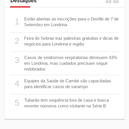
Destaques
er
Estão abertas as inscrições para o Desfile de 7 de
1
6
stiça
Setembro em Londrina
cha”
Feira do Sebrae traz palestras gratuitas e dicas de
2
7
negócios para Londrina e região
rer
Casos de síndromes respiratórias diminuem 43%
3
8
em Londrina, mas cuidados precisam seguir
redobrados
9
Equipes da Saúde de Cambé são capacitadas
4
ções
para identificar casos de sarampo
lário
Tubarão tem sequência fora de casa e busca
5
1
reverter números como visitante na Série B