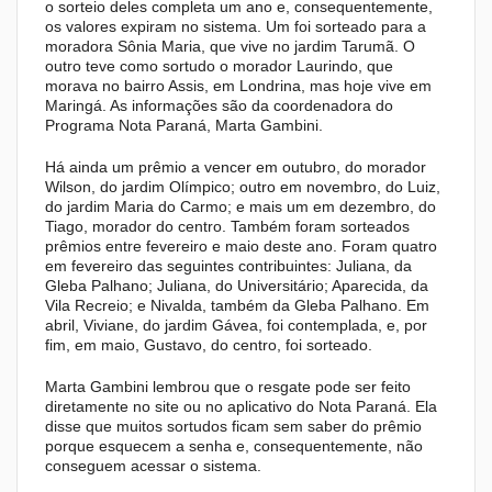
o sorteio deles completa um ano e, consequentemente,
os valores expiram no sistema. Um foi sorteado para a
moradora Sônia Maria, que vive no jardim Tarumã. O
outro teve como sortudo o morador Laurindo, que
morava no bairro Assis, em Londrina, mas hoje vive em
Maringá. As informações são da coordenadora do
Programa Nota Paraná, Marta Gambini.
Há ainda um prêmio a vencer em outubro, do morador
Wilson, do jardim Olímpico; outro em novembro, do Luiz,
do jardim Maria do Carmo; e mais um em dezembro, do
Tiago, morador do centro. Também foram sorteados
prêmios entre fevereiro e maio deste ano. Foram quatro
em fevereiro das seguintes contribuintes: Juliana, da
Gleba Palhano; Juliana, do Universitário; Aparecida, da
Vila Recreio; e Nivalda, também da Gleba Palhano. Em
abril, Viviane, do jardim Gávea, foi contemplada, e, por
fim, em maio, Gustavo, do centro, foi sorteado.
Marta Gambini lembrou que o resgate pode ser feito
diretamente no site ou no aplicativo do Nota Paraná. Ela
disse que muitos sortudos ficam sem saber do prêmio
porque esquecem a senha e, consequentemente, não
conseguem acessar o sistema.