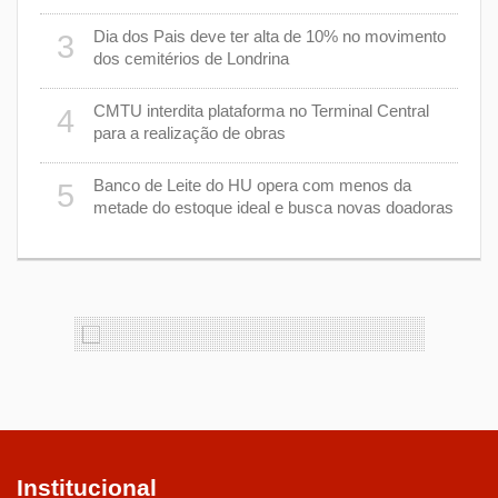
8
Dia dos Pais deve ter alta de 10% no movimento
3
dos cemitérios de Londrina
 um
9
CMTU interdita plataforma no Terminal Central
4
para a realização de obras
1
Banco de Leite do HU opera com menos da
5
s
metade do estoque ideal e busca novas doadoras
Institucional