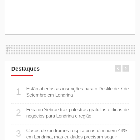
Destaques
er
Estão abertas as inscrições para o Desfile de 7 de
1
6
stiça
Setembro em Londrina
cha”
Feira do Sebrae traz palestras gratuitas e dicas de
2
7
negócios para Londrina e região
rer
Casos de síndromes respiratórias diminuem 43%
3
8
em Londrina, mas cuidados precisam seguir