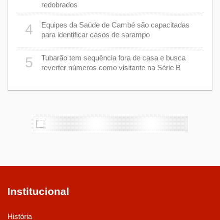
redobrados
9
Equipes da Saúde de Cambé são capacitadas
4
ções
para identificar casos de sarampo
lário
Tubarão tem sequência fora de casa e busca
5
1
reverter números como visitante na Série B
Institucional
História