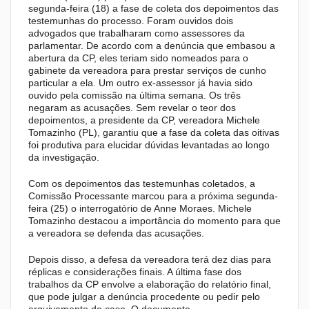
segunda-feira (18) a fase de coleta dos depoimentos das
testemunhas do processo. Foram ouvidos dois
advogados que trabalharam como assessores da
parlamentar. De acordo com a denúncia que embasou a
abertura da CP, eles teriam sido nomeados para o
gabinete da vereadora para prestar serviços de cunho
particular a ela. Um outro ex-assessor já havia sido
ouvido pela comissão na última semana. Os três
negaram as acusações. Sem revelar o teor dos
depoimentos, a presidente da CP, vereadora Michele
Tomazinho (PL), garantiu que a fase da coleta das oitivas
foi produtiva para elucidar dúvidas levantadas ao longo
da investigação.
Com os depoimentos das testemunhas coletados, a
Comissão Processante marcou para a próxima segunda-
feira (25) o interrogatório de Anne Moraes. Michele
Tomazinho destacou a importância do momento para que
a vereadora se defenda das acusações.
Depois disso, a defesa da vereadora terá dez dias para
réplicas e considerações finais. A última fase dos
trabalhos da CP envolve a elaboração do relatório final,
que pode julgar a denúncia procedente ou pedir pelo