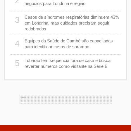
2
7
negócios para Londrina e região
rer
Casos de síndromes respiratórias diminuem 43%
3
8
em Londrina, mas cuidados precisam seguir
redobrados
9
Equipes da Saúde de Cambé são capacitadas
4
ções
para identificar casos de sarampo
lário
Tubarão tem sequência fora de casa e busca
5
1
reverter números como visitante na Série B