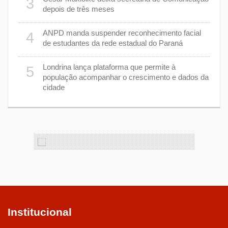
3
depois de três meses
8
nhar
ANPD manda suspender reconhecimento facial
4
de estudantes da rede estadual do Paraná
e 7 de
9
Londrina lança plataforma que permite à
5
população acompanhar o crescimento e dados da
cidade
cas de
1
Institucional