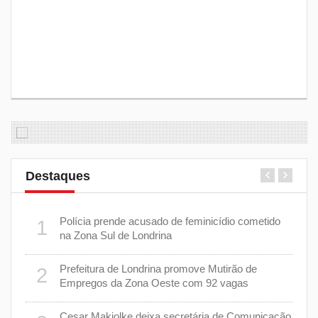
Destaques
 plano
Polícia prende acusado de feminicídio cometido
1
6
na Zona Sul de Londrina
Prefeitura de Londrina promove Mutirão de
2
mas
7
Empregos da Zona Oeste com 92 vagas
cisa
Cesar Makiolke deixa secretária de Comunicação