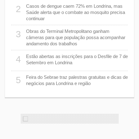
as
Casos de dengue caem 72% em Londrina, mas
2
7
Saúde alerta que o combate ao mosquito precisa
continuar
a
8
Obras do Terminal Metropolitano ganham
3
câmeras para que população possa acompanhar
andamento dos trabalhos
er
9
stiça
Estão abertas as inscrições para o Desfile de 7 de
4
Setembro em Londrina
cha”
1
Feira do Sebrae traz palestras gratuitas e dicas de
5
negócios para Londrina e região