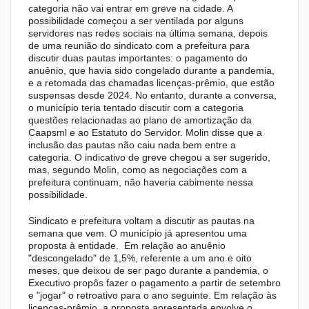
categoria não vai entrar em greve na cidade. A
possibilidade começou a ser ventilada por alguns
servidores nas redes sociais na última semana, depois
de uma reunião do sindicato com a prefeitura para
discutir duas pautas importantes: o pagamento do
anuênio, que havia sido congelado durante a pandemia,
e a retomada das chamadas licenças-prêmio, que estão
suspensas desde 2024. No entanto, durante a conversa,
o município teria tentado discutir com a categoria
questões relacionadas ao plano de amortização da
Caapsml e ao Estatuto do Servidor. Molin disse que a
inclusão das pautas não caiu nada bem entre a
categoria. O indicativo de greve chegou a ser sugerido,
mas, segundo Molin, como as negociações com a
prefeitura continuam, não haveria cabimente nessa
possibilidade.
Sindicato e prefeitura voltam a discutir as pautas na
semana que vem. O município já apresentou uma
proposta à entidade. Em relação ao anuênio
"descongelado" de 1,5%, referente a um ano e oito
meses, que deixou de ser pago durante a pandemia, o
Executivo propôs fazer o pagamento a partir de setembro
e "jogar" o retroativo para o ano seguinte. Em relação às
licenças-prêmio, a proposta apresentada envolve o