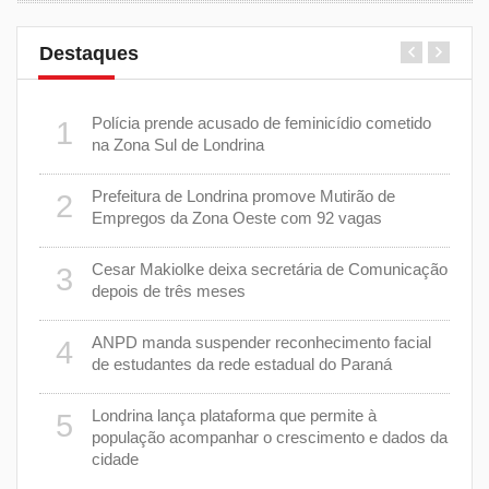
Destaques
 plano
Polícia prende acusado de feminicídio cometido
1
6
na Zona Sul de Londrina
Prefeitura de Londrina promove Mutirão de
2
mas
7
Empregos da Zona Oeste com 92 vagas
cisa
Cesar Makiolke deixa secretária de Comunicação
3
depois de três meses
8
nhar
ANPD manda suspender reconhecimento facial
4
de estudantes da rede estadual do Paraná
e 7 de
9
Londrina lança plataforma que permite à
5
população acompanhar o crescimento e dados da
cidade
cas de
1