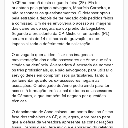
à CP na manhã desta segunda-feira (25). Ela foi
orientada pelo próprio advogado, Maurício Carneiro, a
não responder os questionamentos. O defensor optou
pela estratégia depois de ter negado dois pedidos feitos
à comissão. Um deles envolveria o acesso às imagens
das câmeras de segurança do prédio do Legislativo.
Segundo a presidente da CP, Michele Tomazinho (PL),
seriam mais de 14 mil horas de gravação, o que
impossibilitaria o deferimento da solicitação.
O advogado queria identificar nas imagens a
movimentação dos então assessores de Anne que são
citados na denúncia. A vereadora é acusada de nomear
os três profissionais, que são advogados, para utilizar o
serviço deles em compromissos particulares. Tanto a
parlamentar quanto os ex-assessores negam as
acusações. O advogado de Anne pediu ainda para ter
acesso à formação profissional de todos os assessores
da Câmara, o que também foi negado por questões
técnicas.
O depoimento de Anne colocou um ponto final na última
fase dos trabalhos da CP, que, agora, abre prazo para
que a defesa da vereadora apresente as considerações
finais. Depois disso, terá início a elaboração do relatório