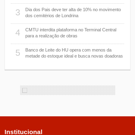
8
Dia dos Pais deve ter alta de 10% no movimento
3
dos cemitérios de Londrina
 um
9
CMTU interdita plataforma no Terminal Central
4
para a realização de obras
1
Banco de Leite do HU opera com menos da
5
s
metade do estoque ideal e busca novas doadoras
Institucional