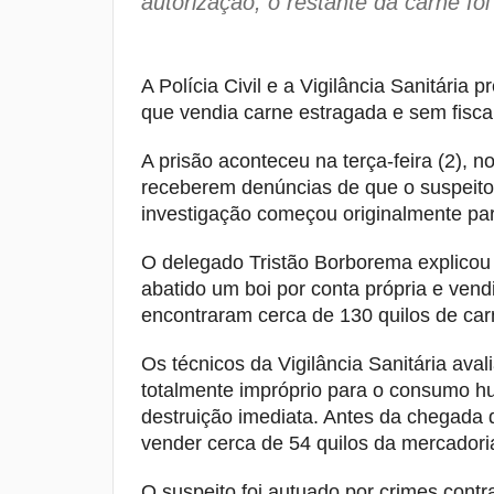
autorização; o restante da carne fo
A Polícia Civil e a Vigilância Sanitár
que vendia carne estragada e sem fisca
A prisão aconteceu na terça-feira (2), n
receberem denúncias de que o suspeito 
investigação começou originalmente para
O delegado Tristão Borborema explicou 
abatido um boi por conta própria e vend
encontraram cerca de 130 quilos de ca
Os técnicos da Vigilância Sanitária ava
totalmente impróprio para o consumo 
destruição imediata. Antes da chegada 
vender cerca de 54 quilos da mercadori
O suspeito foi autuado por crimes cont