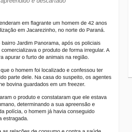
i apreendido e descartado
de pedágio eletrônico em Arapongas e
Ibiporã
Basquete de Londrina volta a disputar
8
ia prenderam em flagrante um homem de 42 anos
uma competição nacional após cinco
lização em Jacarezinho, no norte do Paraná.
anos
o bairro Jardim Panorama, após os policiais
Tombamento de carreta deixa dois
9
mortos e um ferido grave na BR-376, e
comercializava o produto de forma irregular. A
Mauá da Serra
 apurar o furto de animais na região.
Justiça manda Guarda Municipal
10
que o homem foi localizado e confessou ter
preservar imagens das câmeras
ido parte dele. Na casa do suspeito, os agentes
corporais dos agentes após abordagem
rne bovina guardados em um freezer.
com morte de adolescente
liaram o produto e constataram que ele estava
humano, determinando a sua apreensão e
da polícia, o homem já havia conseguido
a estragada.
ra as relações de consumo e contra a saúde