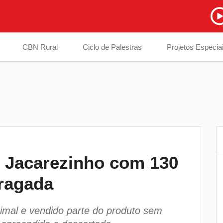
CBN Rural
Ciclo de Palestras
Projetos Especia
 Jacarezinho com 130
Prefeitura inicia troca de ponte interditad
6
tragada
em estrada na divisa entre Londrina e
Cambé
nimal e vendido parte do produto sem
EPR Paraná instala totens de pagament
7