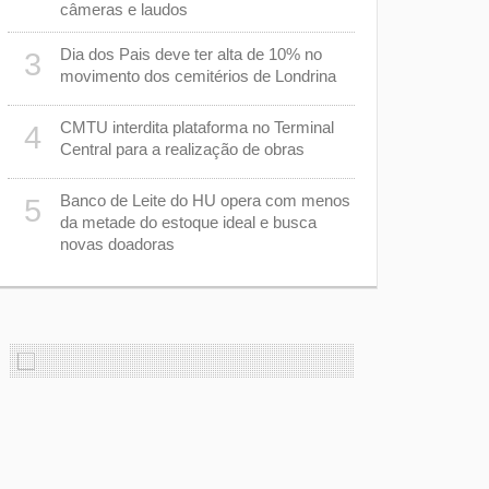
de pedágio
câmeras e laudos
Ibiporã
Dia dos Pais deve ter alta de 10% no
3
Basquete de
8
movimento dos cemitérios de Londrina
uma compet
anos
CMTU interdita plataforma no Terminal
4
Central para a realização de obras
Tombamento
9
m
mortos e u
Banco de Leite do HU opera com menos
Mauá da Se
5
da metade do estoque ideal e busca
novas doadoras
Justiça ma
10
preservar 
corporais 
com morte 