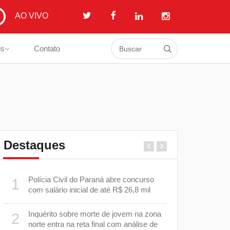
AO VIVO
is
Contato
Destaques
a
Polícia Civil do Paraná abre concurso
Prefeitura i
1
6
com salário inicial de até R$ 26,8 mil
em estrada 
Cambé
Inquérito sobre morte de jovem na zona
2
o
EPR Paraná
7
norte entra na reta final com análise de